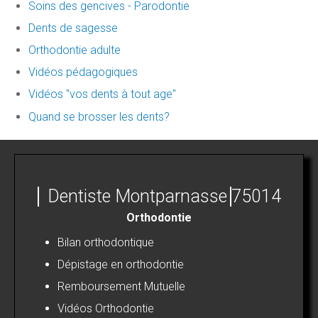
Soins des gencives - Parodontie
Dents de sagesse
Orthodontie adulte
Vidéos pédagogiques
Vidéos "vos dents à tout age"
Quand se brosser les dents?
Dentiste Montparnasse
75014
Orthodontie
Bilan orthodontique
Dépistage en orthodontie
Remboursement Mutuelle
Vidéos Orthodontie