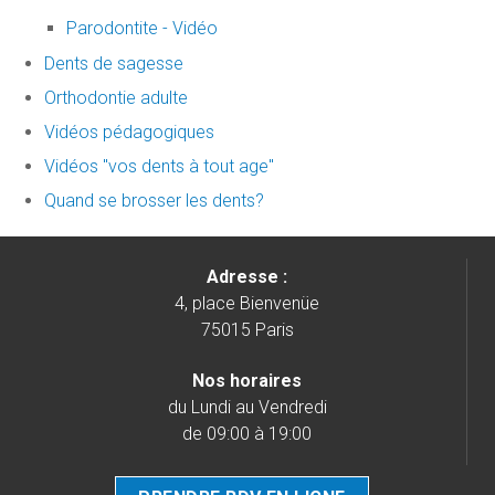
Parodontite - Vidéo
Dents de sagesse
Orthodontie adulte
Vidéos pédagogiques
Vidéos "vos dents à tout age"
Quand se brosser les dents?
Adresse :
4, place Bienvenüe
75015 Paris
Nos horaires
du Lundi au Vendredi
de 09:00 à 19:00