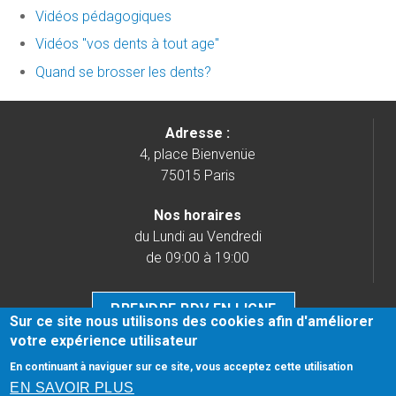
Vidéos pédagogiques
Vidéos "vos dents à tout age"
Quand se brosser les dents?
Adresse :
4, place Bienvenüe
75015 Paris
Nos horaires
du Lundi au Vendredi
de 09:00 à 19:00
PRENDRE RDV EN LIGNE
Sur ce site nous utilisons des cookies afin d'améliorer
votre expérience utilisateur
Tél.
01 76 21 98 98
En continuant à naviguer sur ce site, vous acceptez cette utilisation
Honoraires
-
Mentions légales
-
Infos Conseil de l'Ordre
-
EN SAVOIR PLUS