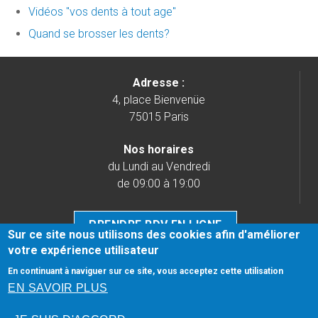
Vidéos "vos dents à tout age"
Quand se brosser les dents?
Adresse :
4, place Bienvenüe
75015 Paris
Nos horaires
du Lundi au Vendredi
de 09:00 à 19:00
PRENDRE RDV EN LIGNE
Sur ce site nous utilisons des cookies afin d'améliorer
votre expérience utilisateur
Tél.
01 76 21 98 98
En continuant à naviguer sur ce site, vous acceptez cette utilisation
Honoraires
-
Mentions légales
-
Infos Conseil de l'Ordre
-
EN SAVOIR PLUS
site web du cabinet dentaire créé par
www.denti.site