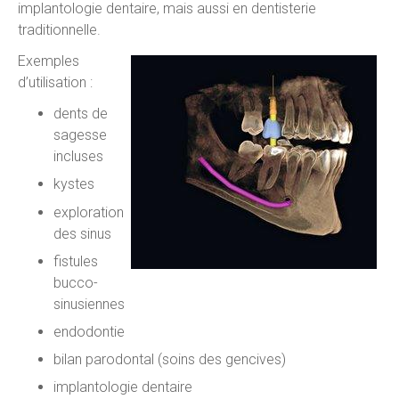
implantologie dentaire, mais aussi en dentisterie
traditionnelle.
Exemples
d’utilisation :
dents de
sagesse
incluses
kystes
exploration
des sinus
fistules
bucco-
sinusiennes
endodontie
bilan parodontal (soins des gencives)
implantologie dentaire